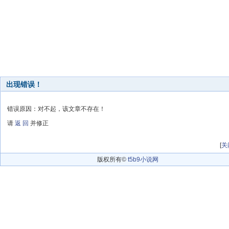
出现错误！
错误原因：对不起，该文章不存在！
请
返 回
并修正
[
关
版权所有©
t5b9小说网