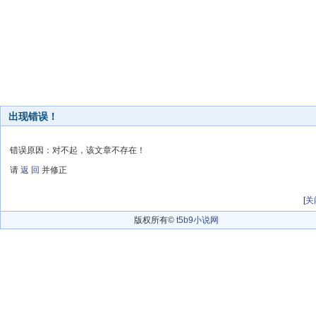
出现错误！
错误原因：对不起，该文章不存在！
请
返 回
并修正
[
关
版权所有©
t5b9小说网