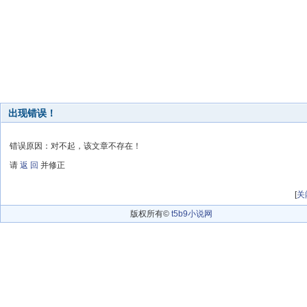
出现错误！
错误原因：对不起，该文章不存在！
请
返 回
并修正
[
关
版权所有©
t5b9小说网